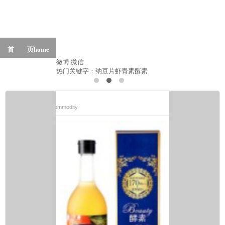
首 页
home
商品概览
Products
最新动态
招商加盟
Join
微博
微信
关于我们
About Us
热门关键字：
纳豆片
虾青素
酵素
more
商品概览
Commodity