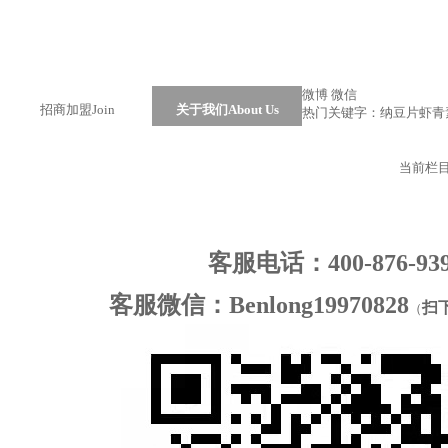
微博
微信
招商加盟
Join
关于我们
About Us
热门关键字：
纳豆片
虾青
当前栏
客服电话：400-876-93
客服微信：Benlong19970828
扫
（