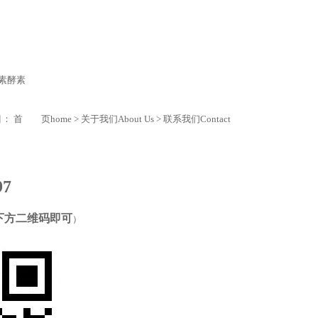
素
酵素
目：
首 页
home
>
关于我们
About Us
>
联系我们
Contact
97
下方二维码即可
）