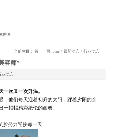
素
酵素
当前栏目：
首 页
home
>
最新动态
>
行业动态
美容师”
行业动态
天一次又一次升温。
眼，他们每天迎着初升的太阳，踩着夕阳的余
出一幅幅精彩绝伦的画卷。
笑脸努力迎接每一天