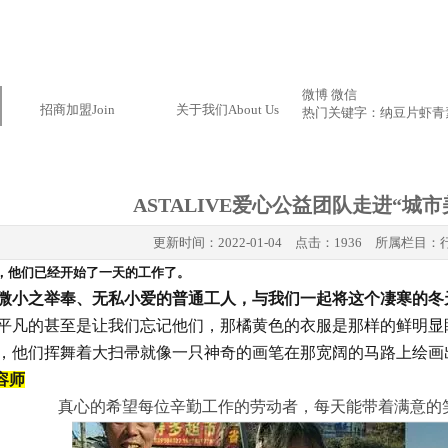
微博
微信
招商加盟
Join
关于我们
About Us
热门关键字：
纳豆片
虾青
ASTALIVE爱心公益团队走进“城市
更新时间：
2022-01-04
点击：1936 所属栏目：
，他们已经开始了一天的工作了。
微小之举奉、无私小爱的普通工人，与我们一起将这个凄寒的冬
平凡的甚至是让我们忘记他们，那橘黄色的衣服是那样的鲜明显
，他们挥舞着大扫帚就像一只神奇的画笔在那宽阔的马路上绘画
美容师
真心的希望每位辛勤工作的劳动者，每天能带着满意的