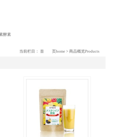
素
酵素
当前栏目：
首 页
home
>
商品概览
Products