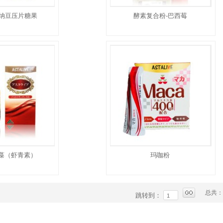
 纳豆压片糖果
酵素复合粉-巴西莓
藻（虾青素）
玛咖粉
总共：
跳转到：