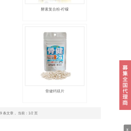
酵素复合粉-柠檬
骨健钙镁片
9 条文章， 当前：1/2 页