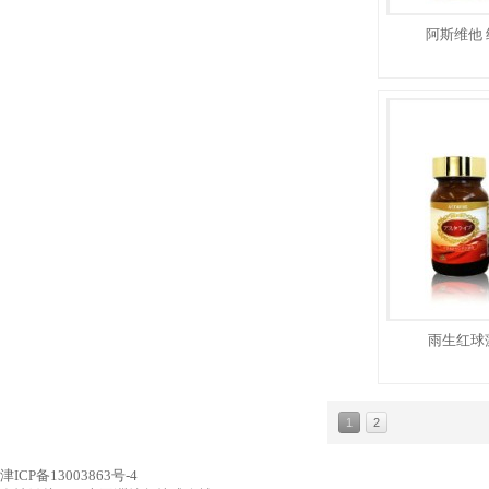
阿斯维他
雨生红球
1
2
津ICP备13003863号-4