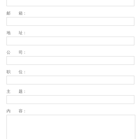
邮 箱：
地 址：
公 司：
职 位：
主 题：
内 容：