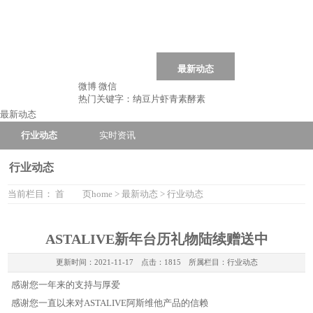
首 页
home
商品概览
Products
最新动态
招商加盟
Join
微博
微信
关于我们
About Us
热门关键字：
纳豆片
虾青素
酵素
最新动态
行业动态
实时资讯
行业动态
当前栏目：
首 页
home
>
最新动态
>
行业动态
ASTALIVE新年台历礼物陆续赠送中
更新时间：
2021-11-17
点击：1815 所属栏目：
行业动态
感谢您一年来的支持与厚爱
感谢您一直以来对ASTALIVE阿斯维他产品的信赖