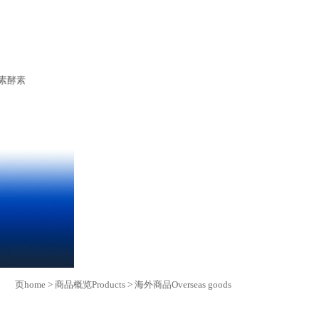
素
酵素
 页
home
>
商品概览
Products
>
海外商品
Overseas goods