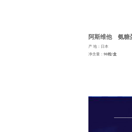
阿斯维他 氨糖
产 地：日本
净含量：
90粒/盒