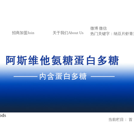
微博
微信
招商加盟
Join
关于我们
About Us
热门关键字：
纳豆片
虾青
ods
当前栏目：
首